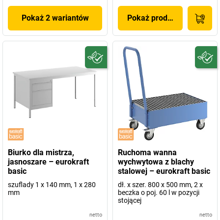
Pokaż 2 wariantów
Pokaż produkt
Biurko dla mistrza,
Ruchoma wanna
jasnoszare – eurokraft
wychwytowa z blachy
basic
stalowej – eurokraft basic
szuflady 1 x 140 mm, 1 x 280
dł. x szer. 800 x 500 mm, 2 x
mm
beczka o poj. 60 l w pozycji
stojącej
netto
netto