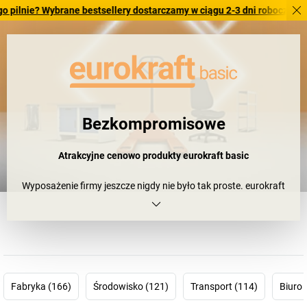
Wybrane bestsellery dostarczamy w ciągu 2-3 dni roboczych. Sprawdź n
Bezkompromisowe
Atrakcyjne cenowo produkty eurokraft
basic
Wyposażenie firmy jeszcze nigdy nie było tak proste. eurokraft
basic to standardowe produkty, które przekonują zarówno pod
względem jakości, jak i ceny. Co to oznacza? Koniec produktów
średniej jakości i dyskusji o za małym budżecie. Ten wybór
oszczędzi Państwu dodatkowych decyzji: eurokraft basic.
Get. Work. Done.
Fabryka (166)
Środowisko (121)
Transport (114)
Biuro 