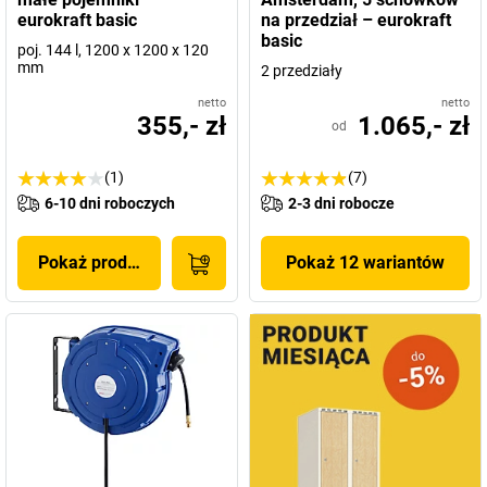
eurokraft basic
na przedział – eurokraft
basic
poj. 144 l, 1200 x 1200 x 120
mm
2 przedziały
netto
netto
355,- zł
1.065,- zł
od
(1)
(7)
6-10 dni roboczych
2-3 dni robocze
Pokaż produkt
Pokaż 12 wariantów