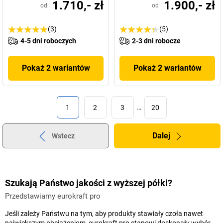
1.710,- zł
1.900,- zł
od
od
(3)
(5)
4-5 dni roboczych
2-3 dni robocze
Pokaż 2 wariantów
Pokaż 2 wariantów
1
2
3
…
20
Dalej
Wstecz
Szukają Państwo jakości z wyższej półki?
Przedstawiamy eurokraft pro
Jeśli zależy Państwu na tym, aby produkty stawiały czoła nawet