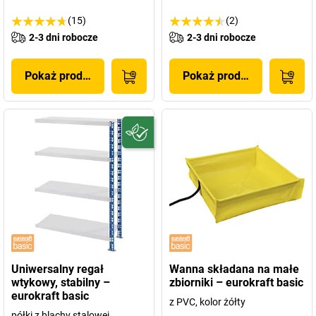
(15)
(2)
2-3 dni robocze
2-3 dni robocze
Pokaż produkt
Pokaż produkt
Uniwersalny regał
Wanna składana na małe
wtykowy, stabilny –
zbiorniki – eurokraft basic
eurokraft basic
z PVC, kolor żółty
półki z blachy stalowej