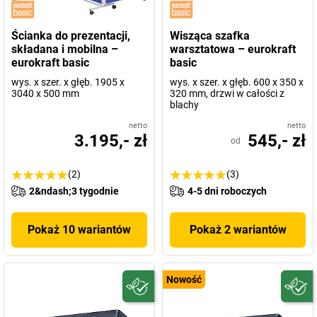
Ścianka do prezentacji,
Wisząca szafka
składana i mobilna –
warsztatowa – eurokraft
eurokraft basic
basic
wys. x szer. x głęb. 1905 x
wys. x szer. x głęb. 600 x 350 x
3040 x 500 mm
320 mm, drzwi w całości z
blachy
netto
netto
3.195,- zł
545,- zł
od
(2)
(3)
2&ndash;3 tygodnie
4-5 dni roboczych
Pokaż 10 wariantów
Pokaż 2 wariantów
Nowość