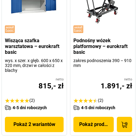
Wisząca szafka
Podnośny wózek
warsztatowa – eurokraft
platformowy – eurokraft
basic
basic
wys. x szer. x głęb. 600 x 650 x
zakres podnoszenia 390 – 910
320 mm, drzwi w całości z
mm
blachy
netto
netto
815,- zł
1.891,- zł
(2)
(2)
4-5 dni roboczych
4-5 dni roboczych
Pokaż 2 wariantów
Pokaż produkt