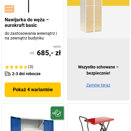
Nawijarka do węża –
eurokraft basic
do zastosowania wewnątrz i
na zewnątrz budynku
netto
685,- zł
od
(3)
Wszystko schowane –
bezpiecznie!
2-3 dni robocze
Zamów teraz
Pokaż 4 wariantów