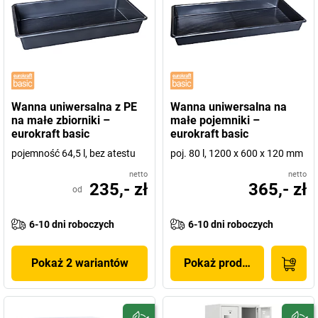
Wanna uniwersalna z PE
Wanna uniwersalna na
na małe zbiorniki –
małe pojemniki –
eurokraft basic
eurokraft basic
pojemność 64,5 l, bez atestu
poj. 80 l, 1200 x 600 x 120 mm
netto
netto
235,- zł
365,- zł
od
6-10 dni roboczych
6-10 dni roboczych
Pokaż 2 wariantów
Pokaż produkt