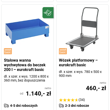
Stalowa wanna
Wózek platformowy –
wychwytowa do beczek
eurokraft basic
200 l – eurokraft basic
dł. x szer. x wys. 780 x 500 x
900 mm
dł. x szer. x wys. 1200 x 800 x
360 mm, bez dopuszczenia
netto
460,- zł
netto
1.140,- zł
od
(34)
4-5 dni roboczych
2-3 dni robocze