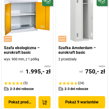
Szafa ekologiczna –
Szafka Amsterdam –
eurokraft basic
eurokraft basic
wys. 900 mm, z 1 półką
2 przedziały
netto
netto
1.995,- zł
750,- zł
od
od
(5)
(24)
2-3 dni robocze
2-3 dni robocze
Pokaż produkt
Pokaż 9 wariantów