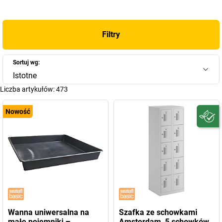
Filtry
Sortuj wg:
Istotne
Liczba artykułów:
473
Nowość
Wanna uniwersalna na
Szafka ze schowkami
małe pojemniki –
Amsterdam, 5 schowków