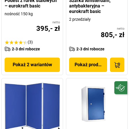
Podest z rurek stalowych
Szafka Amsterdam,
– eurokraft basic
antybakteryjna –
eurokraft basic
nośność 150 kg
2 przedziały
netto
395,- zł
netto
805,- zł
(3)
2-3 dni robocze
2-3 dni robocze
Pokaż 2 wariantów
Pokaż produkt