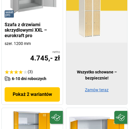
Szafa z drzwiami
skrzydłowymi XXL –
eurokraft pro
szer. 1200 mm
netto
4.745,- zł
(3)
Wszystko schowane –
bezpiecznie!
6-10 dni roboczych
Zamów teraz
Pokaż 2 wariantów