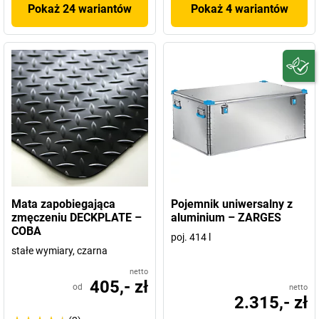
Pokaż 24 wariantów
Pokaż 4 wariantów
Mata zapobiegająca
Pojemnik uniwersalny z
zmęczeniu DECKPLATE –
aluminium – ZARGES
COBA
poj. 414 l
stałe wymiary, czarna
netto
405,- zł
od
netto
2.315,- zł