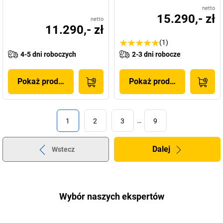
netto
15.290,- zł
netto
11.290,- zł
(1)
4-5 dni roboczych
2-3 dni robocze
Pokaż produkt
Pokaż produkt
1
2
3
…
9
Dalej
Wstecz
Wybór naszych ekspertów