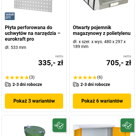
Płyta perforowana do
Otwarty pojemnik
uchwytów na narzędzia –
magazynowy z polietylenu
eurokraft pro
dł. x szer. x wys. 480 x 297 x
189 mm
dł. 533 mm
netto
netto
335,- zł
705,- zł
(3)
(6)
2-3 dni robocze
2-3 dni robocze
Pokaż 3 wariantów
Pokaż 6 wariantów