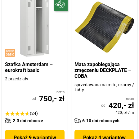
Szafka Amsterdam –
Mata zapobiegająca
eurokraft basic
zmęczeniu DECKPLATE –
COBA
2 przedziały
sprzedawana na m.b., czarny /
żółty
netto
750,- zł
od
netto
420,- zł
od
420,- zł
/
m
(24)
2-3 dni robocze
6-10 dni roboczych
Pokaż 9 wariantów
Pokaż 4 wariantów