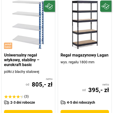
Uniwersalny regał
Regał magazynowy Lagan
wtykowy, stabilny –
wys. regału 1800 mm
eurokraft basic
półki z blachy stalowej
netto
805,- zł
od
netto
395,- zł
od
(3)
2-3 dni robocze
4-5 dni roboczych