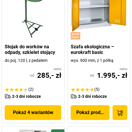
Stojak do worków na
Szafa ekologiczna –
odpady, szkielet stojący
eurokraft basic
do poj. 120 l, z pedałem
wys. 900 mm, z 1 półką
netto
netto
285,- zł
1.995,- zł
od
od
(2)
(5)
2-3 dni robocze
2-3 dni robocze
Pokaż 4 wariantów
Pokaż produkt