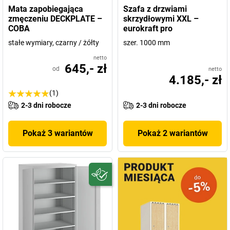
Mata zapobiegająca
Szafa z drzwiami
zmęczeniu DECKPLATE –
skrzydłowymi XXL –
COBA
eurokraft pro
stałe wymiary, czarny / żółty
szer. 1000 mm
netto
645,- zł
od
netto
4.185,- zł
(1)
2-3 dni robocze
2-3 dni robocze
Pokaż 3 wariantów
Pokaż 2 wariantów