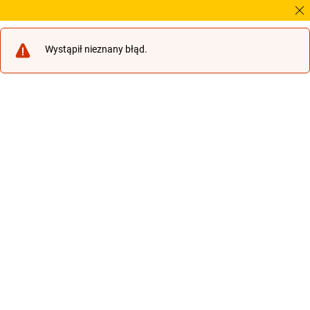
Potrz
Wystąpił nieznany błąd.