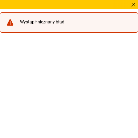
Potrz
Wystąpił nieznany błąd.