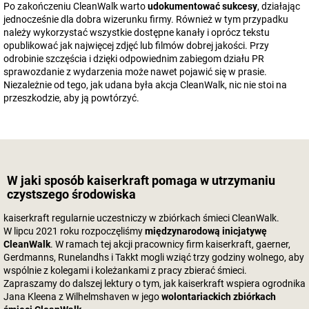
Po zakończeniu CleanWalk warto
udokumentować sukcesy
, działając
jednocześnie dla dobra wizerunku firmy. Również w tym przypadku
należy wykorzystać wszystkie dostępne kanały i oprócz tekstu
opublikować jak najwięcej zdjęć lub filmów dobrej jakości. Przy
odrobinie szczęścia i dzięki odpowiednim zabiegom działu PR
sprawozdanie z wydarzenia może nawet pojawić się w prasie.
Niezależnie od tego, jak udana była akcja CleanWalk, nic nie stoi na
przeszkodzie, aby ją powtórzyć.
W jaki sposób
kaiserkraft
pomaga w utrzymaniu
czystszego środowiska
kaiserkraft
regularnie uczestniczy w zbiórkach śmieci CleanWalk.
W lipcu 2021 roku rozpoczęliśmy
międzynarodową inicjatywę
CleanWalk
. W ramach tej akcji pracownicy firm
kaiserkraft
, gaerner,
Gerdmanns, Runelandhs i Takkt mogli wziąć trzy godziny wolnego, aby
wspólnie z kolegami i koleżankami z pracy zbierać śmieci.
Zapraszamy do dalszej lektury o tym, jak
kaiserkraft
wspiera ogrodnika
Jana Kleena z Wilhelmshaven w jego
wolontariackich zbiórkach