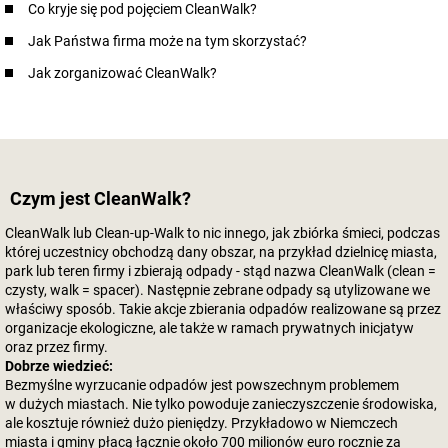
Co kryje się pod pojęciem CleanWalk?
Jak Państwa firma może na tym skorzystać?
Jak zorganizować CleanWalk?
Czym jest CleanWalk?
CleanWalk lub Clean-up-Walk to nic innego, jak zbiórka śmieci, podczas
której uczestnicy obchodzą dany obszar, na przykład dzielnicę miasta,
park lub teren firmy i zbierają odpady - stąd nazwa CleanWalk (clean =
czysty, walk = spacer). Następnie zebrane odpady są utylizowane we
właściwy sposób. Takie akcje zbierania odpadów realizowane są przez
organizacje ekologiczne, ale także w ramach prywatnych inicjatyw
oraz przez firmy.
Dobrze wiedzieć:
Bezmyślne wyrzucanie odpadów jest powszechnym problemem
w dużych miastach. Nie tylko powoduje zanieczyszczenie środowiska,
ale kosztuje również dużo pieniędzy. Przykładowo w Niemczech
miasta i gminy płacą łącznie około 700 milionów euro rocznie za