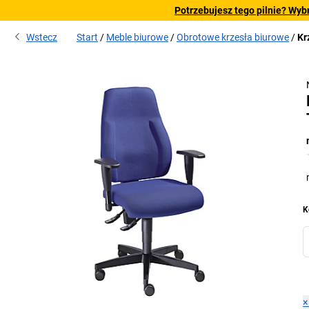
Potrzebujesz tego pilnie? Wyb
Wstecz
Start
Meble biurowe
Obrotowe krzesła biurowe
Kr
K