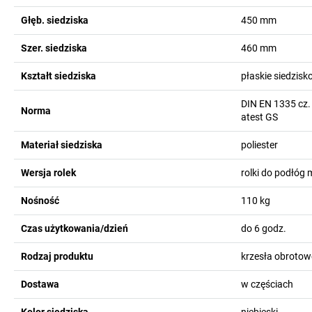
Głęb. siedziska
450
mm
Szer. siedziska
460
mm
Kształt siedziska
płaskie siedzisk
DIN EN 1335 cz.
Norma
atest GS
Materiał siedziska
poliester
Wersja rolek
rolki do podłóg 
Nośność
110
kg
Czas użytkowania/dzień
do 6 godz.
Rodzaj produktu
krzesła obrotow
Dostawa
w częściach