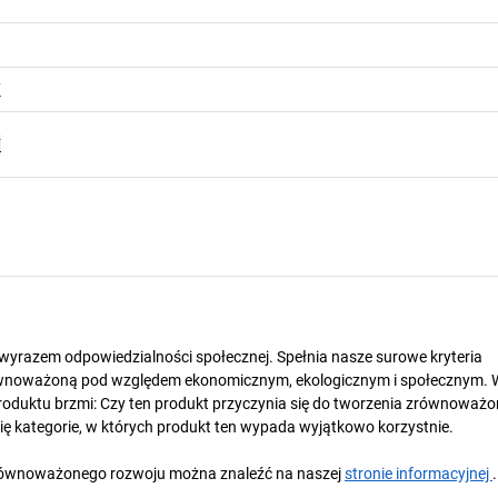
F
F
t wyrazem odpowiedzialności społecznej. Spełnia nasze surowe kryteria
wnoważoną pod względem ekonomicznym, ekologicznym i społecznym. 
oduktu brzmi: Czy ten produkt przyczynia się do tworzenia zrównoważo
się kategorie, w których produkt ten wypada wyjątkowo korzystnie.
y zrównoważonego rozwoju można znaleźć na naszej
stronie informacyjnej
.