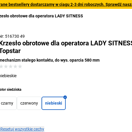
rane bestsellery dostarczamy w ciągu 2-3 dni roboczych. Sprawdź naszą
zesło obrotowe dla operatora LADY SITNESS
Nr: 516730 49
Krzesło obrotowe dla operatora LADY SITNES
Topstar
mechanizm stałego kontaktu, do wys. oparcia 580 mm
niebieskie
olor siedziska
czarny
czerwony
niebieski
×
Resetuj wszystkie cechy