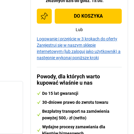
złożonych dziś do godz. 15:00.
DO KOSZYKA
Lub
Logowanie i przejście w 3 krokach do oferty
Zarejestruj się w naszym sklepie
internetowym (lub zaloguj jako użytkownik) a
następnie wykonaj poniższe kroki
Powody, dla których warto
kupować właśnie u nas
Do 15 lat gwarancji
30-dniowe prawo do zwrotu towaru
Bezpłatny transport na zamówienia
powyżej 500,- zł (netto)
Wydajne procesy zamawiania dla
klientów biznesowych