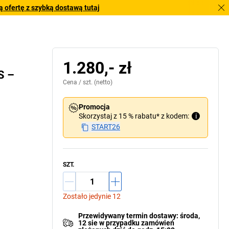
 ofertę z szybką dostawą tutaj
1.280,- zł
S –
Cena /
szt.
(netto)
Promocja
Skorzystaj z 15 % rabatu* z kodem:
i
START26
SZT.
Zostało jedynie 12
Przewidywany termin dostawy
:
środa,
12 sie
w przypadku
zamówień