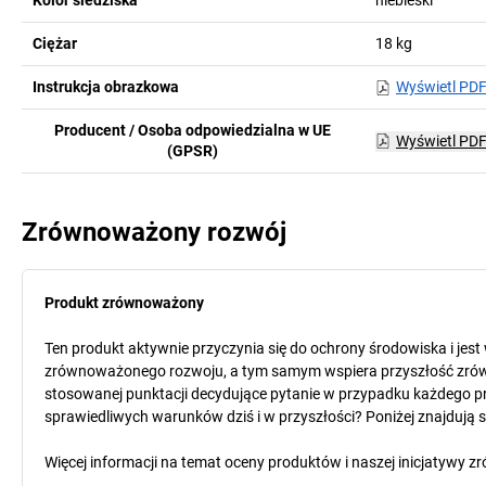
Kolor siedziska
niebieski
Ciężar
18
kg
Instrukcja obrazkowa
Wyświetl PD
Producent / Osoba odpowiedzialna w UE
Wyświetl PD
(GPSR)
Zrównoważony rozwój
Produkt zrównoważony
Ten produkt aktywnie przyczynia się do ochrony środowiska i jes
zrównoważonego rozwoju, a tym samym wspiera przyszłość zró
stosowanej punktacji decydujące pytanie w przypadku każdego pr
sprawiedliwych warunków dziś i w przyszłości? Poniżej znajdują 
Więcej informacji na temat oceny produktów i naszej inicjatyw