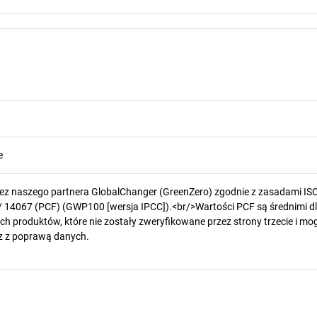
e
zez naszego partnera GlobalChanger (GreenZero) zgodnie z zasadami IS
/ 14067 (PCF) (GWP100 [wersja IPCC]).<br/>Wartości PCF są średnimi d
h produktów, które nie zostały zweryfikowane przez strony trzecie i mog
z z poprawą danych.