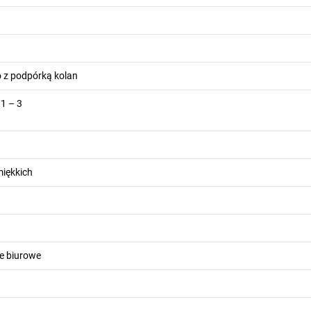
o z podpórką kolan
 1 – 3
miękkich
e biurowe