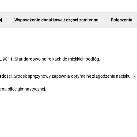
j
Wyposażenie dodatkowe / części zamienne
Połączenia
RAL 9011. Standardowo na rolkach do miękkich podłóg.
ardości. Środek sprężynowy zapewnia optymalne złagodzenie nacisku i k
 na piłce gimnastycznej.