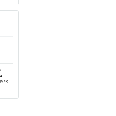
O
la
ą się