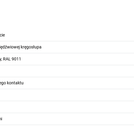
cie
 lędźwiowej kręgosłupa
y, RAL 9011
ego kontaktu
mi