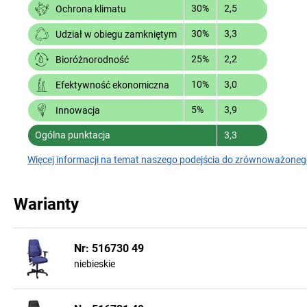
30%
2,5
Ochrona klimatu
30%
3,3
Udział w obiegu zamkniętym
25%
2,2
Bioróżnorodność
10%
3,0
Efektywność ekonomiczna
5%
3,9
Innowacja
Ogólna punktacja
3,3
Więcej informacji na temat naszego podejścia do zrównoważoneg
Warianty
Nr: 516730 49
niebieskie