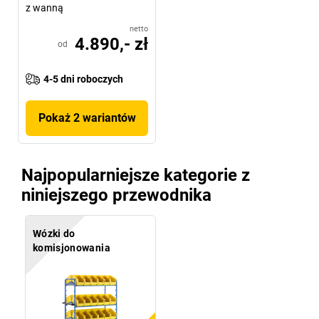
z wanną
netto
4.890,- zł
od
4-5 dni roboczych
Pokaż 2 wariantów
Najpopularniejsze kategorie z
niniejszego przewodnika
Wózki do
komisjonowania