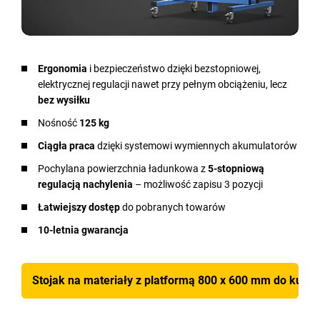
Ergonomia
i bezpieczeństwo dzięki bezstopniowej,
elektrycznej regulacji nawet przy pełnym obciążeniu, lecz
bez wysiłku
Nośność
125 kg
Ciągła praca
dzięki systemowi wymiennych akumulatorów
Pochylana powierzchnia ładunkowa z
5-stopniową
regulacją nachylenia
– możliwość zapisu 3 pozycji
Łatwiejszy dostęp
do pobranych towarów
10-letnia gwarancja
Stojak na materiały z platformą 800 x 600 mm do kupien