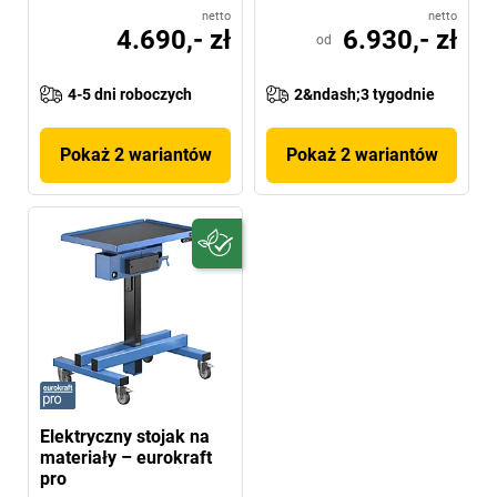
netto
netto
4.690,- zł
6.930,- zł
od
4-5 dni roboczych
2&ndash;3 tygodnie
Pokaż 2 wariantów
Pokaż 2 wariantów
Elektryczny stojak na
materiały – eurokraft
pro