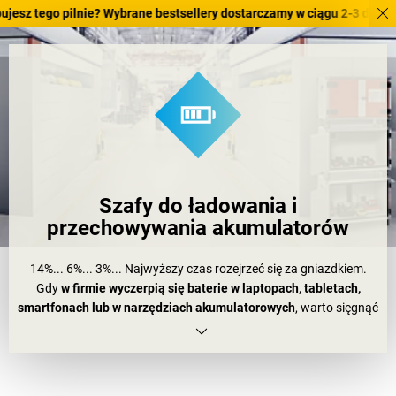
sz tego pilnie? Wybrane bestsellery dostarczamy w ciągu 2-3 dni robo
Szafy do ładowania i
przechowywania akumulatorów
14%... 6%... 3%... Najwyższy czas rozejrzeć się za gniazdkiem.
Gdy
w firmie wyczerpią się baterie w laptopach, tabletach,
smartfonach lub w narzędziach akumulatorowych
, warto sięgnąć
po nasze najnowsze rozwiązania.
Zapewniają one bowiem
szybkie i bezpieczne ładowanie
. Przedstawiamy nasze mocne
produkty:
szafy do ładowania lub przechowywania
akumulatorów
.