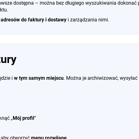
awsze dostępna – można bez długiego wyszukiwania dokonać po
ktu.
 adresów do faktury i dostawy
i zarządzania nimi.
tury
dzie i
w tym samym miejscu
. Można je archiwizować, wysyłać 
knąć „
Mój profil
“
, aby otworzyć
menu rozwijane