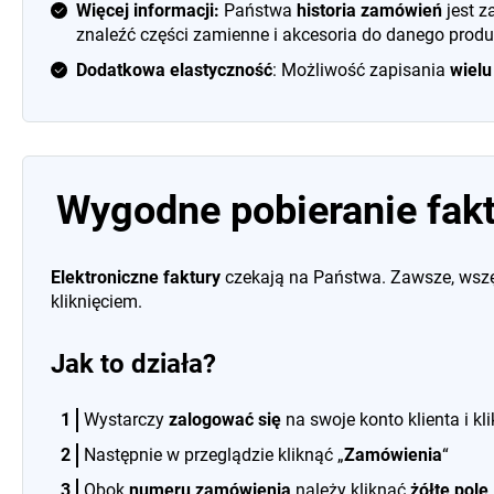
Więcej informacji:
Państwa
historia zamówień
jest z
znaleźć części zamienne i akcesoria do danego produ
Dodatkowa elastyczność
: Możliwość zapisania
wielu
Wygodne pobieranie fak
Elektroniczne faktury
czekają na Państwa. Zawsze, wszę
kliknięciem.
Jak to działa?
Wystarczy
zalogować się
na swoje konto klienta i kli
Następnie w przeglądzie kliknąć „
Zamówienia
“
Obok
numeru zamówienia
należy kliknąć
żółte pole