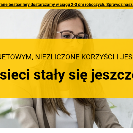
rane bestsellery dostarczamy w ciągu 2-3 dni roboczych. Sprawdź naszą
NETOWYM, NIEZLICZONE KORZYŚCI I JE
ieci stały się jeszc