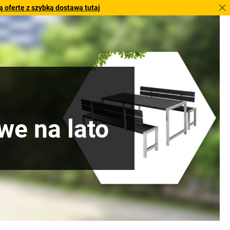
 ofertę z szybką dostawą tutaj
!
we na lato