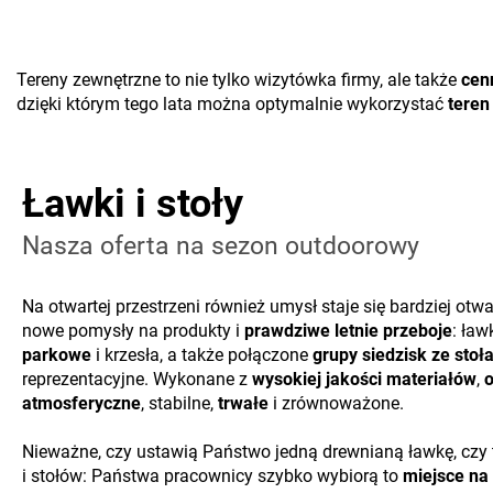
Tereny zewnętrzne to nie tylko wizytówka firmy, ale także
cen
dzięki którym tego lata można optymalnie wykorzystać
teren
Ławki i stoły
Nasza oferta na sezon outdoorowy
Na otwartej przestrzeni również umysł staje się bardziej otw
nowe pomysły na produkty i
prawdziwe letnie przeboje
: ław
parkowe
i krzesła, a także połączone
grupy siedzisk ze stoł
reprezentacyjne. Wykonane z
wysokiej jakości materiałów
,
o
atmosferyczne
, stabilne,
trwałe
i zrównoważone.
Nieważne, czy ustawią Państwo jedną drewnianą ławkę, czy 
i stołów: Państwa pracownicy szybko wybiorą to
miejsce na