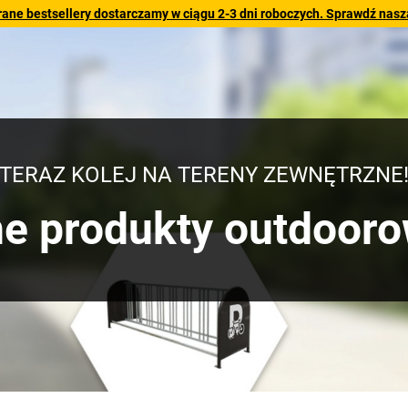
rane bestsellery dostarczamy w ciągu 2-3 dni roboczych. Sprawdź naszą
TERAZ KOLEJ NA TERENY ZEWNĘTRZNE
e produkty outdooro