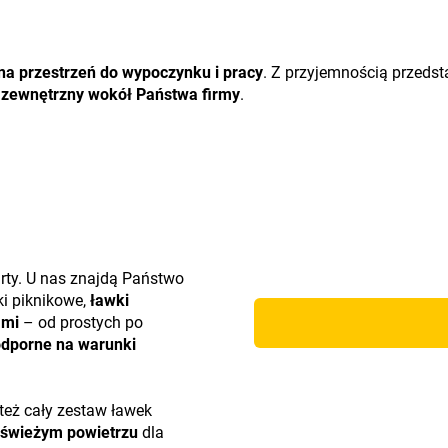
na przestrzeń do wypoczynku i pracy
. Z przyjemnością przeds
 zewnętrzny wokół Państwa firmy
.
arty. U nas znajdą Państwo
ki piknikowe,
ławki
ami
– od prostych po
dporne na warunki
też cały zestaw ławek
 świeżym powietrzu
dla