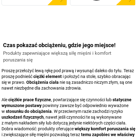
Czas pokazać obciążeniu, gdzie jego miejsce!
Produkty zapewniające większą siłę mięśni i komfort
poruszania się
Proszę przełożyć lewą rękę pod prawą i wysunąć daleko do tyłu. Teraz
proszę podnieść
ciężki element
i położyć na stole, szybko obracając
się w prawo.
Obciążenia ciała
nie są zasadniczo niczym złym, są one
nawet niezbędne dla zachowania zdrowia.
Ale
ciężkie prace fizyczne
, powtarzające się czynności lub
statyczne
wymuszone postawy
powinny zawsze być odpowiednio wyważone
w
stosunku do obciążenia
. W przeciwnym razie zachodzi ryzyko
uszkodzeń fizycznych
, nawet jeśli czynności te są wykonywane
z małym nakładem siły lub dotyczą jedynie niektórych części ciała.
Dobra wiadomość: produkty oferujące
większy komfort poruszania się
i zwiększające siłę mięśni pozwalają teraz
temu zapobiec we właściwy