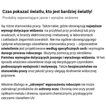
Czas pokazać światłu, kto jest bardziej światły!
Produkty zapewniające jasne i wyraźne widzenie
Są różne stanowiska pracy. Także takie, gdzie obowiązują
najwyższe
wymogi dotyczące widzenia
: na przykład przy produkcji lub przy
analizach, w branży elektronicznej i metalowej, w laboratoriach
i zakładach zegarmistrzowskich. Nie ma ogólnie obowiązującego
i jedynie właściwego oświetlenia stanowiska pracy – odpowiednie
oświetlenie
jest projektowane
według specyficznych cech
i wymogów
danego procesu roboczego
. Służymy pomocą przy określeniu
Państwa wymogów dotyczących jasnego i wyraźnego widzenia
. W ten
sposób właściwe oświetlenie staje się decydującym czynnikiem
podnoszącym wydajność i motywację.
Także
bezpieczeństwo na
stanowisku pracy
oraz jakość pracy ulegają dosłownie widocznej
poprawie.
Właśnie dlatego w
„zdrowym“ wyposażeniu roboczym
nie może
zabraknąć produktów do
ochrony oczu
: Chronią one oczy przed
opiłkami metalu i drewna, oparami chemicznymi, pryskającymi
cieczami i światłem UV.