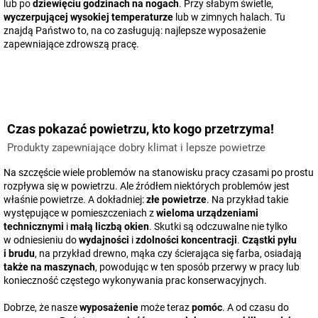
lub po
dziewięciu godzinach na nogach
. Przy słabym świetle,
wyczerpującej wysokiej temperaturze
lub w zimnych halach. Tu
znajdą Państwo to, na co zasługują: najlepsze wyposażenie
zapewniające zdrowszą pracę.
Czas pokazać powietrzu, kto kogo przetrzyma!
Produkty zapewniające dobry klimat i lepsze powietrze
Na szczęście wiele problemów na stanowisku pracy czasami po prostu
rozpływa się w powietrzu. Ale źródłem niektórych problemów jest
właśnie powietrze. A dokładniej:
złe powietrze
. Na przykład takie
występujące w pomieszczeniach z
wieloma urządzeniami
technicznymi
i
małą liczbą okien
. Skutki są odczuwalne nie tylko
w odniesieniu do
wydajności
i
zdolności koncentracji
.
Cząstki pyłu
i brudu
, na przykład drewno, mąka czy ścierająca się farba, osiadają
także na maszynach
, powodując w ten sposób przerwy w pracy lub
konieczność częstego wykonywania prac konserwacyjnych.
Dobrze, że nasze
wyposażenie
może teraz
pomóc
. A od czasu do