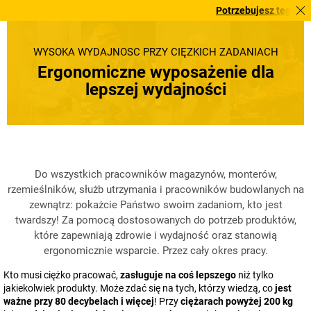
Potrzebujesz tego pilnie? Wy
WYSOKA WYDAJNOŚĆ PRZY CIĘŻKICH ZADANIACH
Ergonomiczne wyposażenie dla
lepszej wydajności
Do wszystkich pracowników magazynów, monterów,
rzemieślników, służb utrzymania i pracowników budowlanych na
zewnątrz: pokażcie Państwo swoim zadaniom, kto jest
twardszy! Za pomocą dostosowanych do potrzeb produktów,
które zapewniają zdrowie i wydajność oraz stanowią
ergonomicznie wsparcie. Przez cały okres pracy.
Kto musi ciężko pracować,
zasługuje na coś lepszego
niż tylko
jakiekolwiek produkty. Może zdać się na tych, którzy wiedzą, co
jest
ważne przy 80 decybelach i więcej
! Przy
ciężarach powyżej 200 kg