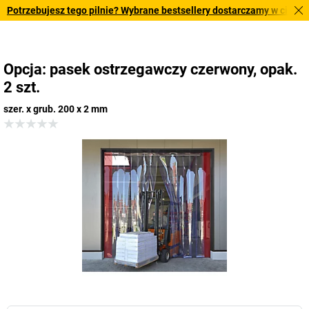
otrzebujesz tego pilnie? Wybrane bestsellery dostarczamy w ciągu 2-3
Opcja: pasek ostrzegawczy czerwony, opak.
2 szt.
szer. x grub. 200 x 2 mm