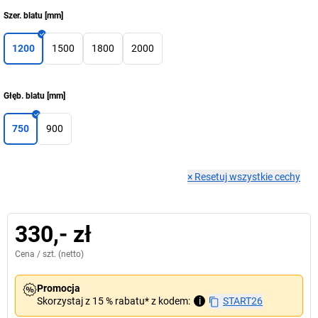
Szer. blatu
[
mm
]
1200
1500
1800
2000
Głęb. blatu
[
mm
]
750
900
×
Resetuj wszystkie cechy
330,- zł
Cena /
szt.
(netto)
Promocja
Skorzystaj z 15 % rabatu* z kodem:
i
START26