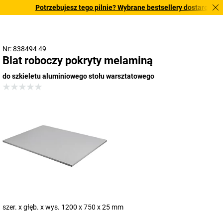
Potrzebujesz tego pilnie? Wybrane bestsellery dostarczamy w 
Nr: 838494 49
Blat roboczy pokryty melaminą
do szkieletu aluminiowego stołu warsztatowego
szer. x głęb. x wys. 1200 x 750 x 25 mm