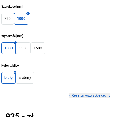
Szerokość
[
mm
]
750
1000
Wysokość
[
mm
]
1000
1150
1500
Kolor tablicy
biały
srebrny
×
Resetuj wszystkie cechy
935,- zł