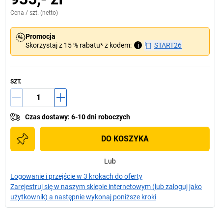
Cena /
szt.
(netto)
Promocja
Skorzystaj z 15 % rabatu* z kodem:
i
START26
SZT.
Czas dostawy
:
6-10 dni roboczych
DO KOSZYKA
Lub
Logowanie i przejście w 3 krokach do oferty
Zarejestruj się w naszym sklepie internetowym (lub zaloguj jako
użytkownik) a następnie wykonaj poniższe kroki