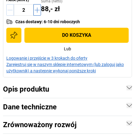
PARA
(MIN
2
)
Suma (netto)
88,- zł
Czas dostawy
:
6-10 dni roboczych
DO KOSZYKA
Lub
Logowanie i przejście w 3 krokach do oferty
Zarejestruj się w naszym sklepie internetowym (lub zaloguj jako
użytkownik) a następnie wykonaj poniższe kroki
Opis produktu
Dane techniczne
Zrównoważony rozwój