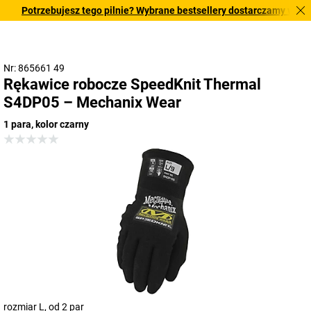
Potrzebujesz tego pilnie? Wybrane bestsellery dostarczamy w ciągu 
Nr: 865661 49
Rękawice robocze SpeedKnit Thermal
S4DP05 – Mechanix Wear
1 para, kolor czarny
rozmiar L, od 2 par