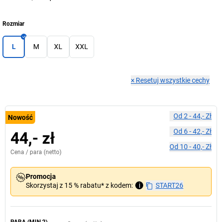
Rozmiar
L
M
XL
XXL
×
Resetuj wszystkie cechy
Od
2
-
44,- Zł
Nowość
Od
6
-
42,- Zł
44,- zł
Od
10
-
40,- Zł
Cena /
para
(netto)
Promocja
Skorzystaj z 15 % rabatu* z kodem:
i
START26