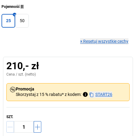
Pojemność
[
l
]
25
50
×
Resetuj wszystkie cechy
210,- zł
Cena /
szt.
(netto)
Promocja
Skorzystaj z 15 % rabatu* z kodem:
i
START26
SZT.