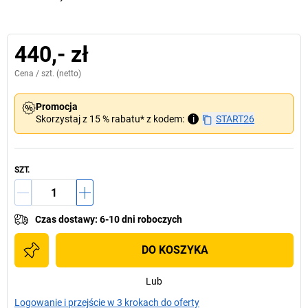
440,- zł
Cena /
szt.
(netto)
Promocja
Skorzystaj z 15 % rabatu* z kodem:
i
START26
SZT.
Czas dostawy
:
6-10 dni roboczych
DO KOSZYKA
Lub
Logowanie i przejście w 3 krokach do oferty