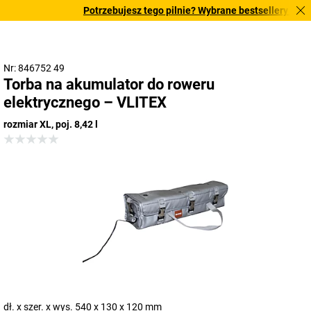
Potrzebujesz tego pilnie? Wybrane bestsellery dostar
Nr: 846752 49
Torba na akumulator do roweru
elektrycznego – VLITEX
rozmiar XL, poj. 8,42 l
dł. x szer. x wys. 540 x 130 x 120 mm