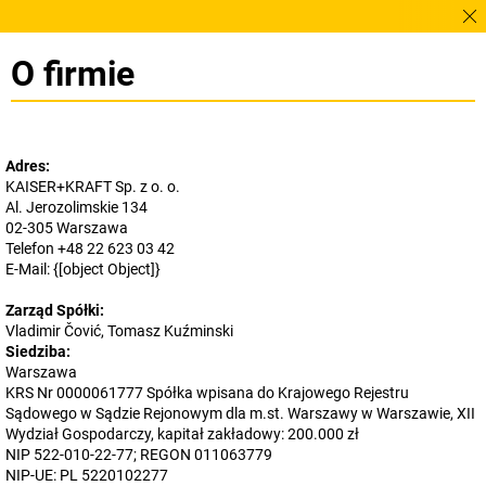
Potr
O firmie
Adres:
KAISER+KRAFT Sp. z o. o.
Al. Jerozolimskie 134
02-305 Warszawa
Telefon +48 22 623 03 42
E-Mail:
{[object Object]}
Zarząd Spółki:
Vladimir Čović, Tomasz Kuźminski
Siedziba:
Warszawa
KRS Nr 0000061777 Spółka wpisana do Krajowego Rejestru
Sądowego w Sądzie Rejonowym dla m.st. Warszawy w Warszawie, XII
Wydział Gospodarczy, kapitał zakładowy: 200.000 zł
NIP 522-010-22-77; REGON 011063779
NIP-UE: PL 5220102277