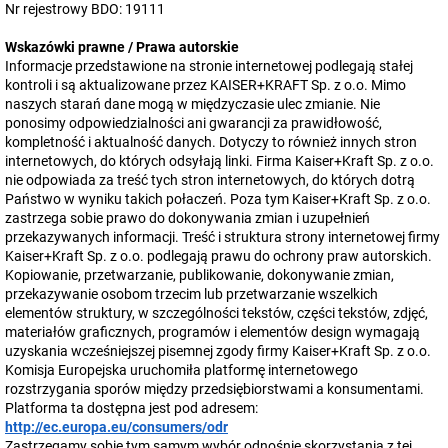
Nr rejestrowy BDO: 19111
Wskazówki prawne / Prawa autorskie
Informacje przedstawione na stronie internetowej podlegają stałej
kontroli i są aktualizowane przez KAISER+KRAFT Sp. z o.o. Mimo
naszych starań dane mogą w międzyczasie ulec zmianie. Nie
ponosimy odpowiedzialności ani gwarancji za prawidłowość,
kompletność i aktualność danych. Dotyczy to również innych stron
internetowych, do których odsyłają linki. Firma Kaiser+Kraft Sp. z o.o.
nie odpowiada za treść tych stron internetowych, do których dotrą
Państwo w wyniku takich połaczeń. Poza tym Kaiser+Kraft Sp. z o.o.
zastrzega sobie prawo do dokonywania zmian i uzupełnień
przekazywanych informacji. Treść i struktura strony internetowej firmy
Kaiser+Kraft Sp. z o.o. podlegają prawu do ochrony praw autorskich.
Kopiowanie, przetwarzanie, publikowanie, dokonywanie zmian,
przekazywanie osobom trzecim lub przetwarzanie wszelkich
elementów struktury, w szczególności tekstów, części tekstów, zdjęć,
materiałów graficznych, programów i elementów design wymagają
uzyskania wcześniejszej pisemnej zgody firmy Kaiser+Kraft Sp. z o.o.
Komisja Europejska uruchomiła platformę internetowego
rozstrzygania sporów między przedsiębiorstwami a konsumentami.
Platforma ta dostępna jest pod adresem:
http://ec.europa.eu/consumers/odr
Zastrzegamy sobie tym samym wybór odnośnie skorzystania z tej