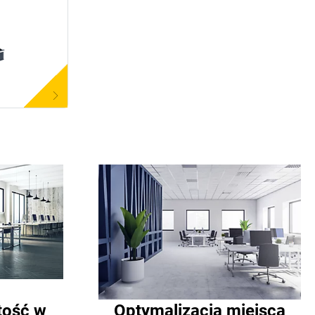
tość w
Optymalizacja miejsca