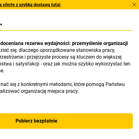
 ofertę z szybką dostawą tutaj
.
edoceniana rezerwa wydajności: przemyślenie organizacji
dzieć się, dlaczego uporządkowane stanowiska pracy,
zestrzenie i przejrzyste procesy są kluczem do większej
stwa i satysfakcji - oraz jak można szybko wykorzystać ten
e.
oznać się z konkretnymi metodami, które pomogą Państwu
alizować organizację miejsca pracy.
Pobierz bezpłatnie