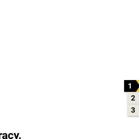
1
2
3
racy.