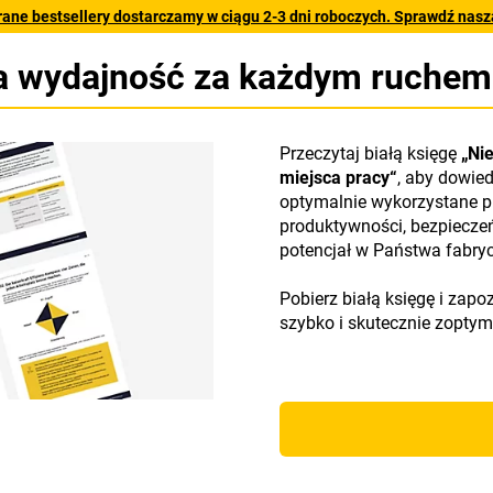
rane bestsellery dostarczamy w ciągu 2-3 dni roboczych. Sprawdź naszą
za wydajność za każdym ruchem
Przeczytaj białą księgę
„Ni
miejsca pracy“
, aby dowie
optymalnie wykorzystane pr
produktywności, bezpieczeń
potencjał w Państwa fabryc
Pobierz białą księgę i zap
szybko i skutecznie zoptym