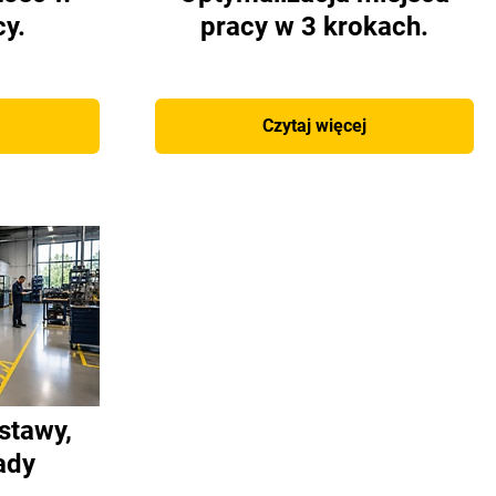
cy.
pracy w 3 krokach.
Czytaj więcej
stawy,
ady