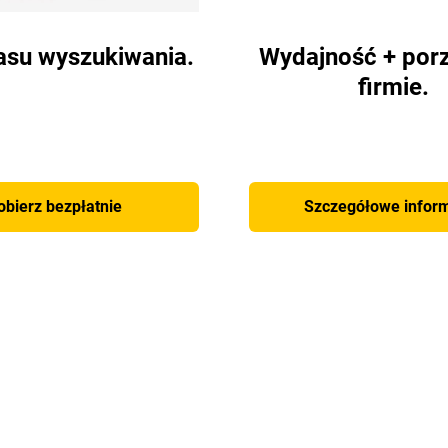
asu wyszukiwania.
Wydajność + por
firmie.
obierz bezpłatnie
Szczegółowe infor